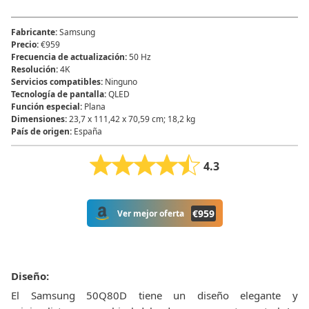
Fabricante
:
Samsung
Precio
:
€959
Frecuencia de actualización
:
50 Hz
Resolución
:
4K
Servicios compatibles
:
Ninguno
Tecnología de pantalla
:
QLED
Función especial
:
Plana
Dimensiones
:
23,7 x 111,42 x 70,59 cm; 18,2 kg
País de origen
:
España
4.3
€
959
Ver mejor oferta
Diseño:
El Samsung 50Q80D tiene un diseño elegante y