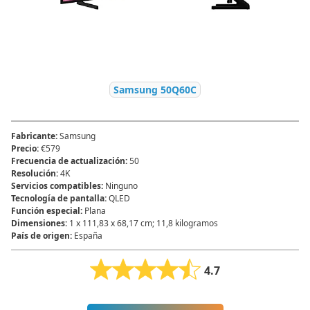
Samsung 50Q60C
Fabricante
:
Samsung
Precio
:
€579
Frecuencia de actualización
:
50
Resolución
:
4K
Servicios compatibles
:
Ninguno
Tecnología de pantalla
:
QLED
Función especial
:
Plana
Dimensiones
:
1 x 111,83 x 68,17 cm; 11,8 kilogramos
País de origen
:
España
4.7