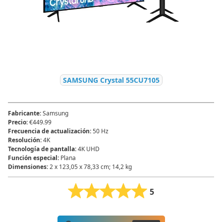
SAMSUNG Crystal 55CU7105
Fabricante
:
Samsung
Precio
:
€449.99
Frecuencia de actualización
:
50 Hz
Resolución
:
4K
Tecnología de pantalla
:
4K UHD
Función especial
:
Plana
Dimensiones
:
2 x 123,05 x 78,33 cm; 14,2 kg
5